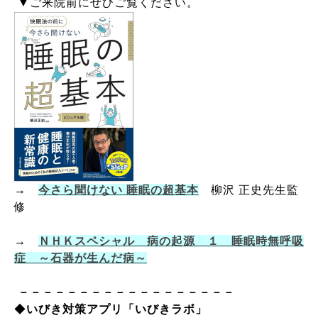
▼ご来院前にぜひご覧ください。
→
今さら聞けない 睡眠の超基本
柳沢 正史
先生
監
修
→
ＮＨＫスペシャル 病の起源 １ 睡眠時無呼吸
症 ～石器が生んだ病～
－－－－－－－－－－－－－－－－－－
◆
いびき対策アプリ「いびきラボ」